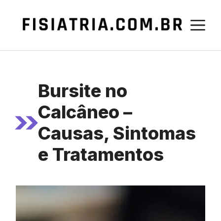
Pular
para
M
o
conteúdo
Bursite no
Calcâneo –
Causas, Sintomas
e Tratamentos