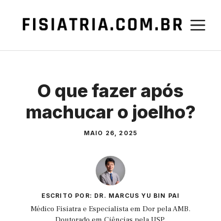
Pular
para
M
o
conteúdo
O que fazer após
machucar o joelho?
MAIO 26, 2025
ESCRITO POR: DR. MARCUS YU BIN PAI
Médico Fisiatra e Especialista em Dor pela AMB.
Doutorado em Ciências pela USP.