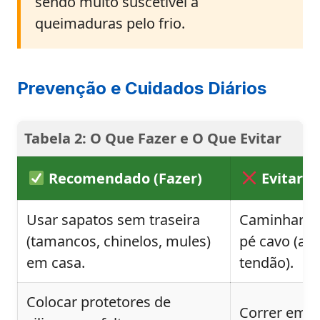
sendo muito suscetível a
queimaduras pelo frio.
Prevenção e Cuidados Diários
Tabela 2: O Que Fazer e O Que Evitar
Recomendado (Fazer)
Evitar (
Usar sapatos sem traseira
Caminhar de
(tamancos, chinelos, mules)
pé cavo (au
em casa.
tendão).
Colocar protetores de
Correr em s