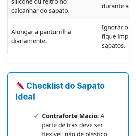
silicone ou feltro no
durante a fa
calcanhar do sapato.
Ignorar o “c
Alongar a panturrilha
fique imposs
diariamente.
sapatos.
Checklist do Sapato
Ideal
✔
Contraforte Macio:
A
parte de trás deve ser
flexível, não de plástico