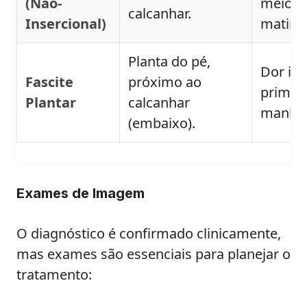
(Não-
meio do
calcanhar.
Insercional)
matinal
Planta do pé,
Dor int
Fascite
próximo ao
primei
Plantar
calcanhar
manhã
(embaixo).
Exames de Imagem
O diagnóstico é confirmado clinicamente,
mas exames são essenciais para planejar o
tratamento: