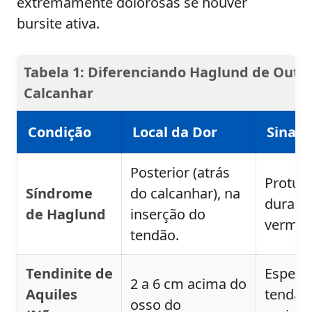
extremamente dolorosas se houver
bursite ativa.
Tabela 1: Diferenciando Haglund de Outr
Calcanhar
Condição
Local da Dor
Sinal 
Posterior (atrás
Protub
Síndrome
do calcanhar), na
dura vi
de Haglund
inserção do
vermelh
tendão.
Tendinite de
Espess
2 a 6 cm acima do
Aquiles
tendão 
osso do