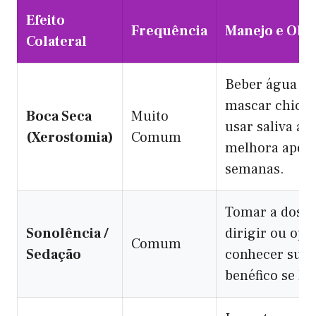
Efeito
Frequência
Manejo e Obs
Colateral
Beber água re
mascar chicle
Boca Seca
Muito
usar saliva art
(Xerostomia)
Comum
melhora após
semanas.
Tomar a dose à
Sonolência /
dirigir ou ope
Comum
Sedação
conhecer sua 
benéfico se ho