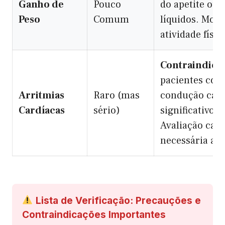
Ganho de
Pouco
do apetite ou 
Peso
Comum
líquidos. Moni
atividade físic
Contraindica
pacientes com
Arritmias
Raro (mas
condução card
Cardíacas
sério)
significativos,
Avaliação card
necessária ant
Lista de Verificação: Precauções e
Contraindicações Importantes