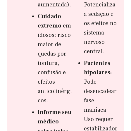
aumentada).
Potencializa
a sedação e
Cuidado
os efeitos no
extremo
em
sistema
idosos: risco
nervoso
maior de
central.
quedas por
tontura,
Pacientes
confusão e
bipolares:
efeitos
Pode
anticolinérgi
desencadear
cos.
fase
maníaca.
Informe seu
Uso requer
médico
estabilizador
sobre todos