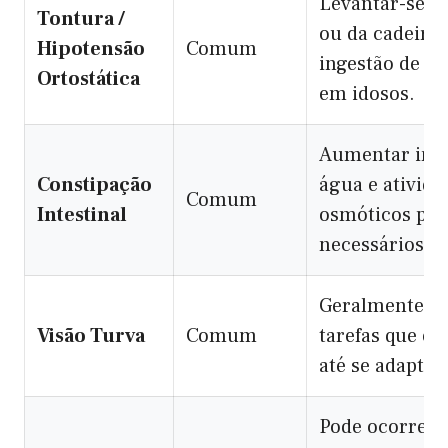
Levantar-se l
Tontura /
ou da cadeira
Hipotensão
Comum
ingestão de ág
Ortostática
em idosos.
Aumentar inges
Constipação
água e ativida
Comum
Intestinal
osmóticos po
necessários.
Geralmente tra
Visão Turva
Comum
tarefas que ex
até se adaptar.
Pode ocorrer 