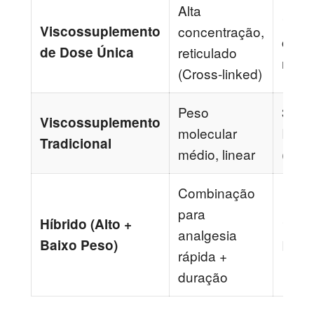
Alta
1 Inj
Viscossuplemento
concentração,
cada
de Dose Única
reticulado
mes
(Cross-linked)
Peso
3 a 5
Viscossuplemento
molecular
Injeç
Tradicional
médio, linear
(sem
Combinação
para
Híbrido (Alto +
1 a 2
analgesia
Baixo Peso)
Injeç
rápida +
duração