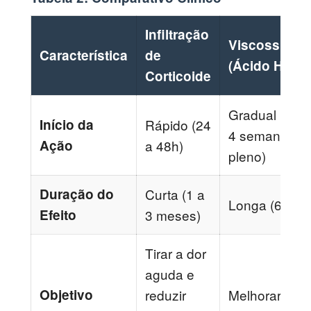
Infiltração
Viscossuple
Característica
de
(Ácido Hialu
Corticoide
Gradual (pode
Início da
Rápido (24
4 semanas par
Ação
a 48h)
pleno)
Duração do
Curta (1 a
Longa (6 a 1
Efeito
3 meses)
Tirar a dor
aguda e
Objetivo
reduzir
Melhorar lubr