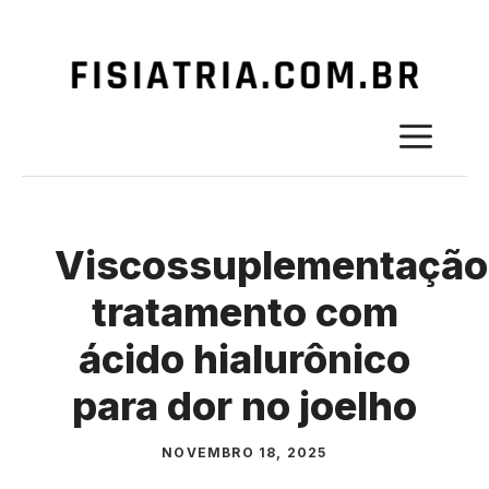
Pular
para
o
ME
conteúdo
Viscossuplementação
tratamento com
ácido hialurônico
para dor no joelho
NOVEMBRO 18, 2025