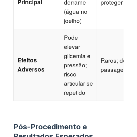
Principal
derrame
proteger cart
(água no
joelho)
Pode
elevar
glicemia e
Efeitos
Raros; dor loc
pressão;
Adversos
passageira
risco
articular se
repetido
Pós-Procedimento e
Resultados Esperados