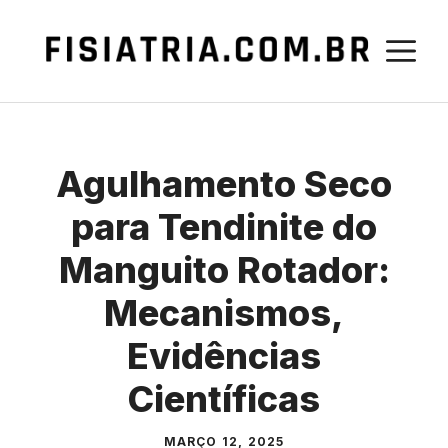
Pular
para
M
o
conteúdo
Agulhamento Seco
para Tendinite do
Manguito Rotador:
Mecanismos,
Evidências
Científicas
MARÇO 12, 2025