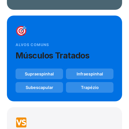
ALVOS COMUNS
Músculos Tratados
Supraespinhal
Infraespinhal
Subescapular
Trapézio